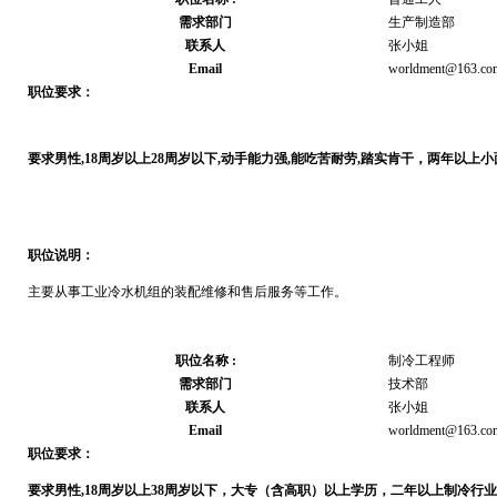
需求部门
生产制造部
联系人
张小姐
Email
worldment@163.co
职位要求：
要求男性
,18
周岁以上
28
周岁以下
,
动手能力强
,
能吃苦耐劳
,
踏实肯干，两年以上小
职位说明：
主要从事工业冷水机组的装配维修和售后服务等工作。
职位名称 :
制冷工程师
需求部门
技术部
联系人
张小姐
Email
worldment@163.co
职位要求：
要求男性
,18
周岁以上
38
周岁以下，大专（含高职）以上学历，二年以上制冷行业